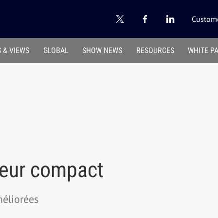
Custome
 & VIEWS
GLOBAL
SHOW NEWS
RESOURCES
WHITE P
teur compact
méliorées