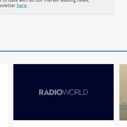
p to date with all our market leading news,
wsletter
here
.