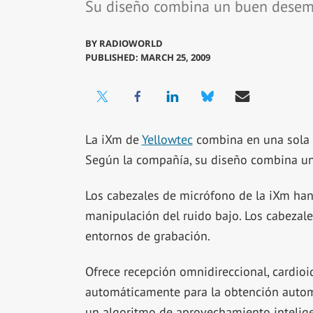
Su diseño combina un buen desemp
BY
RADIOWORLD
PUBLISHED: MARCH 25, 2009
La iXm de
Yellowtec
combina en una sola u
Según la compañía, su diseño combina un
Los cabezales de micrófono de la iXm han 
manipulación del ruido bajo. Los cabezale
entornos de grabación.
Ofrece recepción omnidireccional, cardioi
automáticamente para la obtención automá
un algoritmo de aprovechamiento inteligen