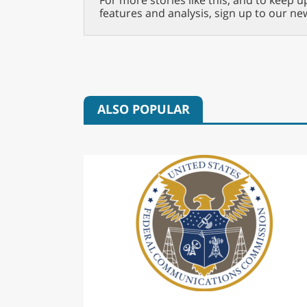
For more stories like this, and to keep u
features and analysis, sign up to our ne
ALSO POPULAR